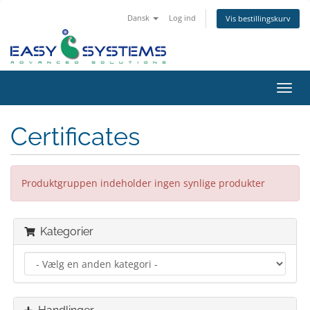
Dansk
Log ind
Vis bestillingskurv
Skift
navig
Certificates
Produktgruppen indeholder ingen synlige produkter
Kategorier